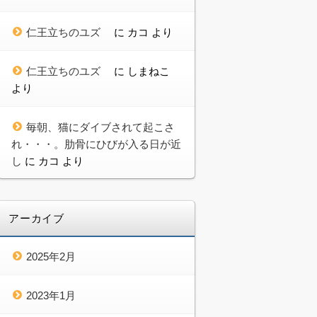
仁王立ちのユズ
に
カコ
より
仁王立ちのユズ
に
しまねこ
より
毎朝、猫にダイブされて起こさ
れ・・・。肋骨にひびが入る日が近
し
に
カコ
より
アーカイブ
2025年2月
2023年1月