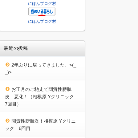
にほんブログ村
にほんブログ村
最近の投稿
2年ぶりに戻ってきました。<(_
_)>
お正月のご馳走で間質性膀胱
炎 悪化！（相模原 Yクリニック
7回目）
間質性膀胱炎！相模原 Yクリニ
ック 6回目