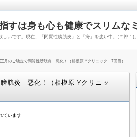
指すは身も心も健康でスリムな
しいです。現在、「間質性膀胱炎」と「痔」を患い中。( *´艸｀
正月のご馳走で間質性膀胱炎 悪化！（相模原 Yクリニック 7回目）
膀胱炎 悪化！（相模原 Yクリニッ
れています