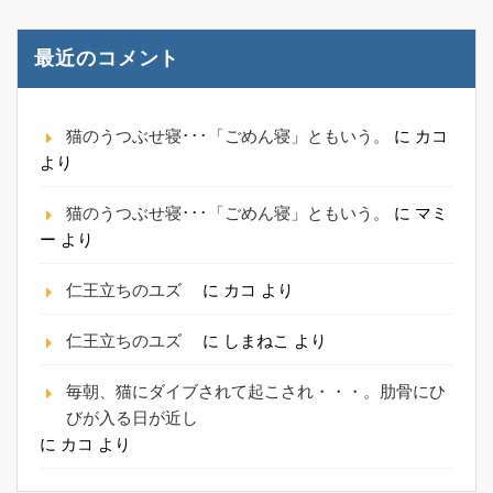
最近のコメント
猫のうつぶせ寝･･･「ごめん寝」ともいう。
に
カコ
より
猫のうつぶせ寝･･･「ごめん寝」ともいう。
に
マミ
ー
より
仁王立ちのユズ
に
カコ
より
仁王立ちのユズ
に
しまねこ
より
毎朝、猫にダイブされて起こされ・・・。肋骨にひ
びが入る日が近し
に
カコ
より