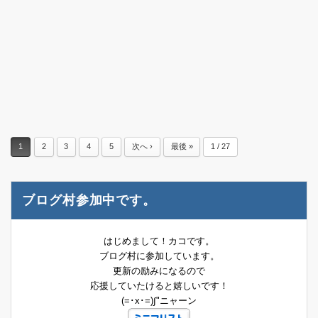
1
2
3
4
5
次へ ›
最後 »
1 / 27
ブログ村参加中です。
はじめまして！カコです。
ブログ村に参加しています。
更新の励みになるので
応援していたけると嬉しいです！
(=･x･=)∫"ニャーン