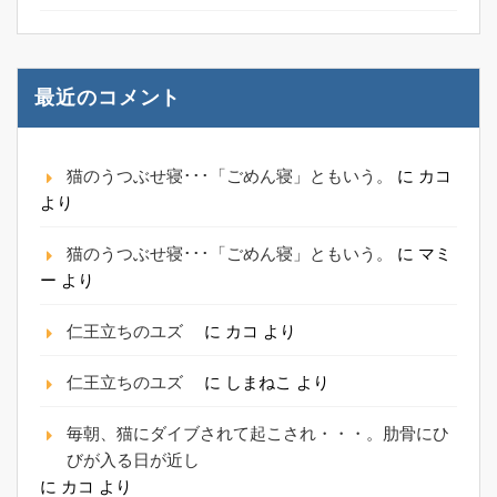
最近のコメント
猫のうつぶせ寝･･･「ごめん寝」ともいう。
に
カコ
より
猫のうつぶせ寝･･･「ごめん寝」ともいう。
に
マミ
ー
より
仁王立ちのユズ
に
カコ
より
仁王立ちのユズ
に
しまねこ
より
毎朝、猫にダイブされて起こされ・・・。肋骨にひ
びが入る日が近し
に
カコ
より