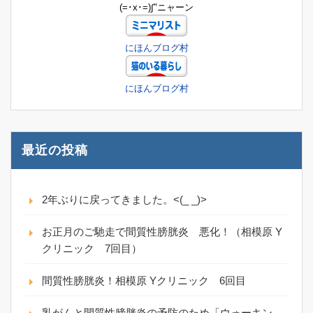
(=･x･=)∫"ニャーン
にほんブログ村
にほんブログ村
最近の投稿
2年ぶりに戻ってきました。<(_ _)>
お正月のご馳走で間質性膀胱炎 悪化！（相模原 Y
クリニック 7回目）
間質性膀胱炎！相模原 Yクリニック 6回目
乳がんと間質性膀胱炎の予防のため「ウォーキン