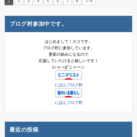
1
2
3
4
5
6
7
8
1 / 8
ブログ村参加中です。
はじめまして！カコです。
ブログ村に参加しています。
更新の励みになるので
応援していたけると嬉しいです！
(=･x･=)∫"ニャーン
にほんブログ村
にほんブログ村
最近の投稿