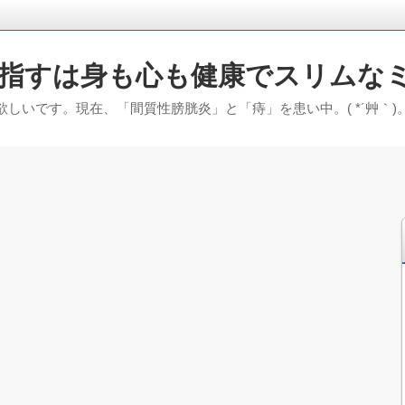
指すは身も心も健康でスリムな
しいです。現在、「間質性膀胱炎」と「痔」を患い中。( *´艸｀