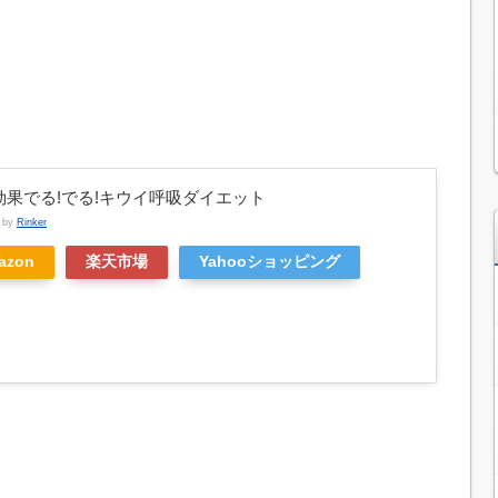
。
効果でる!でる!キウイ呼吸ダイエット
d by
Rinker
azon
楽天市場
Yahooショッピング