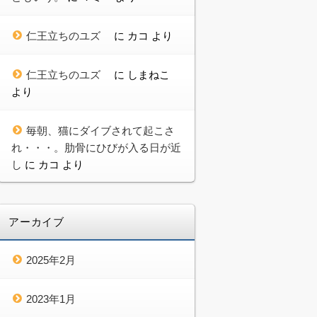
仁王立ちのユズ
に
カコ
より
仁王立ちのユズ
に
しまねこ
より
毎朝、猫にダイブされて起こさ
れ・・・。肋骨にひびが入る日が近
し
に
カコ
より
アーカイブ
2025年2月
2023年1月