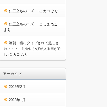
仁王立ちのユズ
に
カコ
より
仁王立ちのユズ
に
しまねこ
より
毎朝、猫にダイブされて起こさ
れ・・・。肋骨にひびが入る日が近
し
に
カコ
より
アーカイブ
2025年2月
2023年1月