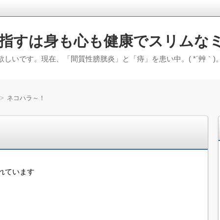
指すは身も心も健康でスリムな
しいです。現在、「間質性膀胱炎」と「痔」を患い中。( *´艸｀
ネコハラ～！
れています