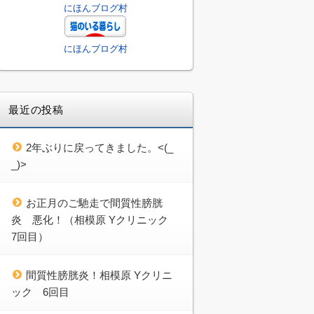
にほんブログ村
にほんブログ村
最近の投稿
2年ぶりに戻ってきました。<(_
_)>
お正月のご馳走で間質性膀胱
炎 悪化！（相模原 Yクリニック
7回目）
間質性膀胱炎！相模原 Yクリニ
ック 6回目