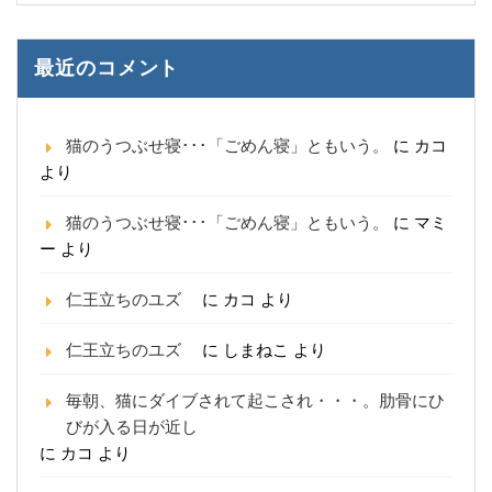
最近のコメント
猫のうつぶせ寝･･･「ごめん寝」ともいう。
に
カコ
より
猫のうつぶせ寝･･･「ごめん寝」ともいう。
に
マミ
ー
より
仁王立ちのユズ
に
カコ
より
仁王立ちのユズ
に
しまねこ
より
毎朝、猫にダイブされて起こされ・・・。肋骨にひ
びが入る日が近し
に
カコ
より