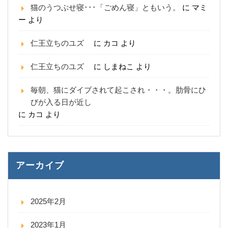
猫のうつぶせ寝･･･「ごめん寝」ともいう。
に
マミ
ー
より
仁王立ちのユズ
に
カコ
より
仁王立ちのユズ
に
しまねこ
より
毎朝、猫にダイブされて起こされ・・・。肋骨にひ
びが入る日が近し
に
カコ
より
アーカイブ
2025年2月
2023年1月