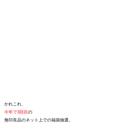
かれこれ、
今年で3回目
の
無印良品のネット上での福袋抽選。