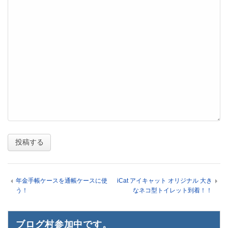
年金手帳ケースを通帳ケースに使
iCat アイキャット オリジナル 大き
う！
なネコ型トイレット到着！！
ブログ村参加中です。