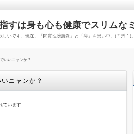
指すは身も心も健康でスリムな
しいです。現在、「間質性膀胱炎」と「痔」を患い中。( *´艸｀
でいいニャンか？
いいニャンか？
れています