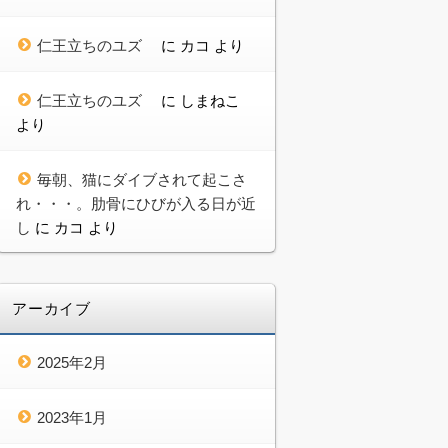
仁王立ちのユズ
に
カコ
より
仁王立ちのユズ
に
しまねこ
より
毎朝、猫にダイブされて起こさ
れ・・・。肋骨にひびが入る日が近
し
に
カコ
より
アーカイブ
2025年2月
2023年1月