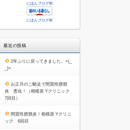
にほんブログ村
にほんブログ村
最近の投稿
2年ぶりに戻ってきました。<(_
_)>
お正月のご馳走で間質性膀胱
炎 悪化！（相模原 Yクリニック
7回目）
間質性膀胱炎！相模原 Yクリニ
ック 6回目