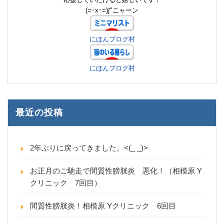
(=･x･=)∫"ニャーン
にほんブログ村
にほんブログ村
最近の投稿
2年ぶりに戻ってきました。<(_ _)>
お正月のご馳走で間質性膀胱炎 悪化！（相模原 Y
クリニック 7回目）
間質性膀胱炎！相模原 Yクリニック 6回目