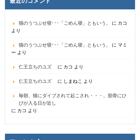
最近のコメント
猫のうつぶせ寝･･･「ごめん寝」ともいう。
に
カコ
より
猫のうつぶせ寝･･･「ごめん寝」ともいう。
に
マミ
ー
より
仁王立ちのユズ
に
カコ
より
仁王立ちのユズ
に
しまねこ
より
毎朝、猫にダイブされて起こされ・・・。肋骨にひ
びが入る日が近し
に
カコ
より