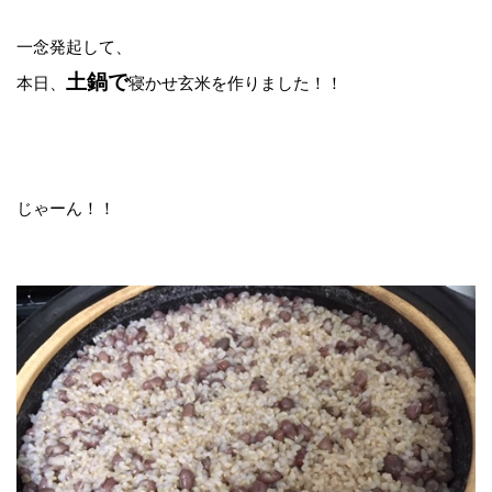
一念発起して、
土鍋で
本日、
寝かせ玄米を作りました！！
じゃーん！！