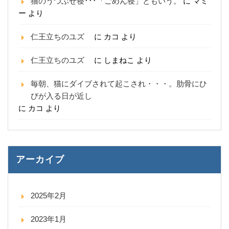
猫のうつぶせ寝･･･「ごめん寝」ともいう。
に
マミ
ー
より
仁王立ちのユズ
に
カコ
より
仁王立ちのユズ
に
しまねこ
より
毎朝、猫にダイブされて起こされ・・・。肋骨にひ
びが入る日が近し
に
カコ
より
アーカイブ
2025年2月
2023年1月